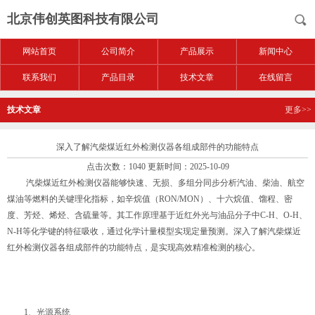
北京伟创英图科技有限公司
网站首页
公司简介
产品展示
新闻中心
联系我们
产品目录
技术文章
在线留言
技术文章
更多>>
深入了解汽柴煤近红外检测仪器各组成部件的功能特点
点击次数：1040 更新时间：2025-10-09
汽柴煤近红外检测仪器能够快速、无损、多组分同步分析汽油、柴油、航空
煤油等燃料的关键理化指标，如辛烷值（RON/MON）、十六烷值、馏程、密
度、芳烃、烯烃、含硫量等。其工作原理基于近红外光与油品分子中C-H、O-H、
N-H等化学键的特征吸收，通过化学计量模型实现定量预测。深入了解汽柴煤近
红外检测仪器各组成部件的功能特点，是实现高效精准检测的核心。
1、光源系统