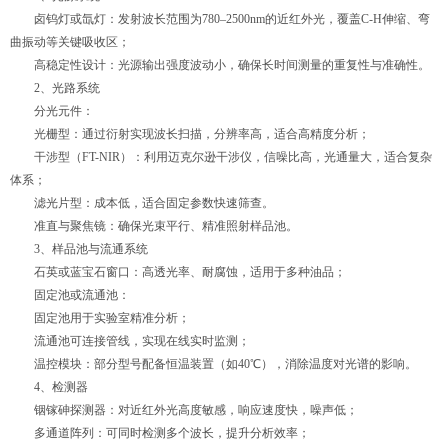
卤钨灯或氙灯：发射波长范围为780–2500nm的近红外光，覆盖C-H伸缩、弯
曲振动等关键吸收区；
高稳定性设计：光源输出强度波动小，确保长时间测量的重复性与准确性。
2、光路系统
分光元件：
光栅型：通过衍射实现波长扫描，分辨率高，适合高精度分析；
干涉型（FT-NIR）：利用迈克尔逊干涉仪，信噪比高，光通量大，适合复杂
体系；
滤光片型：成本低，适合固定参数快速筛查。
准直与聚焦镜：确保光束平行、精准照射样品池。
3、样品池与流通系统
石英或蓝宝石窗口：高透光率、耐腐蚀，适用于多种油品；
固定池或流通池：
固定池用于实验室精准分析；
流通池可连接管线，实现在线实时监测；
温控模块：部分型号配备恒温装置（如40℃），消除温度对光谱的影响。
4、检测器
铟镓砷探测器：对近红外光高度敏感，响应速度快，噪声低；
多通道阵列：可同时检测多个波长，提升分析效率；