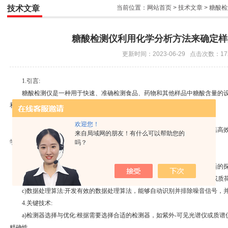
技术文章
当前位置：
网站首页
>
技术文章
> 糖酸
糖酸检测仪利用化学分析方法来确定样
更新时间：2023-06-29 点击次数：17
1.引言:
糖酸检测仪是一种用于快速、准确检测食品、药物和其他样品中糖酸含量的设
和关键技术。
2.工作原理:
欢迎您！
糖酸检测仪利用化学分析方法来确定样品中糖酸的含量。常见的方法包括高效液
来自局域网的朋友！有什么可以帮助您的
学方法等。
吗？
3.设计要点:
a)检测灵敏度:为了提高糖酸检测仪对低含量糖酸的敏感性，需要选取合适的
b)选择合适的波长或质荷比:根据目标糖酸分子结构特征，选择适当波长或质
c)数据处理算法:开发有效的数据处理算法，能够自动识别并排除噪音信号，
4.关键技术:
a)检测器选择与优化:根据需要选择合适的检测器，如紫外-可见光谱仪或质谱
精确性。