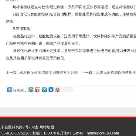
b)标准曲线建立与校准:通过制备一系列不同浓度的标准溶液，建立标准曲线
c)自动化与智能化控制:结合自动取样、数据处理和报告生成等功能，使糖酸
结果。
5.应用案例:
在食品行业中，糖酸检测仪被广泛应用于果蔬汁、饮料和罐头等产品的质量监
产品中可能存在的问题，保障产品质量和安全。
通过优化设计要点和关键技术，并结合实际需求进行改进与创新,可以开发出
业及其他相关领域具有重要应用价值。
上一篇 :
水果糖度检测结果受到哪些方面影响
下一篇 :
水果无损检测仪的使用注
分享到：
丰台区科兴路7号202室
网站地图
86-010-63752108 邮编：100070 电子邮箱 E-mail：
nirmagic@163.com