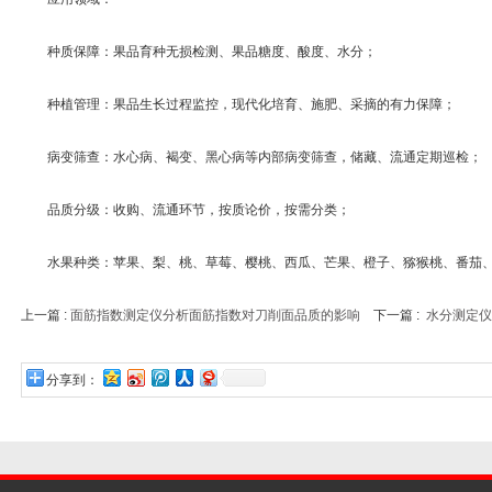
种质保障：果品育种无损检测、果品糖度、酸度、水分；
种植管理：果品生长过程监控，现代化培育、施肥、采摘的有力保障；
病变筛查：水心病、褐变、黑心病等内部病变筛查，储藏、流通定期巡检；
品质分级：收购、流通环节，按质论价，按需分类；
水果种类：苹果、梨、桃、草莓、樱桃、西瓜、芒果、橙子、猕猴桃、番茄
上一篇 :
面筋指数测定仪分析面筋指数对刀削面品质的影响
下一篇 :
水分测定仪
分享到：