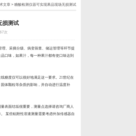
术文章
> 糖酸检测仪器可实现果品现场无损测试
无损测试
67次
理、采摘分级、病变筛查、储运管理等环节提
食品口味，如果汁，每一种果汁都有使口味达到
糖度仪可以很好地满足这一要求。21世纪在
，固体颗粒等杂质的影响，并自动进行温度补
量表面结垢很重要，测量点选择请咨询厂商人
。 某些粘附性溶液测量需要考虑外加传感器自