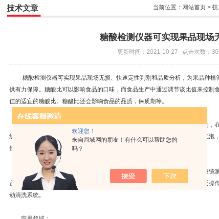
技术文章
当前位置：
网站首页
>
技
糖酸检测仪器可实现果品现场
更新时间：2021-10-27 点击次数：30
糖酸检测仪器可实现果品现场无损、快速定性判别和品质分析，为果品种植管
供有力保障。糖酸比可以影响食品的口味，而食品生产中通过调节该比值来控制
佳的适宜的糖酸比。糖酸比还会影响食品的品质，保质期等。
糖度仪测量使用方便，但是无法准确可靠地对糖度（浓度）进行连续检测，在线
欢迎您！
线糖度仪采用数字式临界角检测原理，测量结果不受物料的颜色，浑浊度，气泡
来自局域网的朋友！有什么可以帮助您的
偿。
吗？
可以安装在不同管径的管道或者罐体器壁上，由于是接触式测量，防止棱镜测
员，大体原则是：管道满管，一定流速，低粘附性（温度更高点），方便接近操作
动清洗系统。
应用领域：