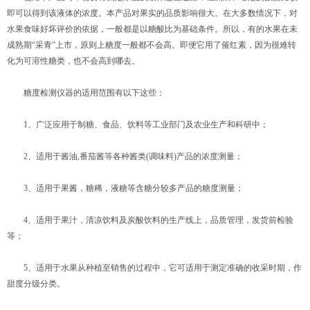
即可以得到该液体的浓度。本产品对果实的品质影响很大。在大多数情况下，对
水果食味好坏评价的依据，一般都是以糖酸比为基础条件。所以，有的水果在未
成熟期“采青”上市，原则上糖度一般都不会高。即便它用了催红素，因为很难转
化为可溶性糖类，也不会高到哪去。
糖度检测仪器的适用范围有以下这些：
1、广泛应用于制糖、食品、饮料等工业部门及农业生产和科研中；
2、适用于酱油,番茄酱等各种酱类(调味料)产品的浓度测量；
3、适用于果酱，糖稀，液糖等含糖分较多产品的糖度测量；
4、适用于果汁，清凉饮料及炭酸饮料的生产线上，品质管理，发货前检验
等；
5、适用于水果从种植至销售的过程中，它可适用于测定准确的收采时期，作
甜度分级分类。