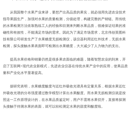
从我国整个水果产业来讲，要想产出高品质的果实，就必须用先进农业技术
指导果园生产，加强对水果的质量检测，分级处理，构建完整的产销链。而传统
的水果检测方法依靠熟练工人的经验和目测来判断水果品质，很难保证结果的准
确性和有效性，不能满足市场的需求。因此为了满足市场需求，北京伟创英图科
技有限公司研发生产了水果糖度无损检测仪，该仪器利用近红外技术，无损水果
检测，探头接触水果表面即可检测出水果糖度，大大减少了人力物力的支出。
提高水果价格和销量仍然是很多果农面临的难题，随着智慧农业的到来，开
启了互联网+现代农业新模式，先进农业仪器在传统水果产业中的应用，使果品质
量和产业化水平显著提高。
据研究表明，水果糖度酸度与近红外吸收光谱具有定量关系，根据水果近红
外吸收光谱的分布强度通过数学模型计算出水果酸度。而水果无损检测仪就是按
照这一工作原理设计的，在水果品质鉴定时，用户不需将水果切开，直接将探测
头接触于待测水果的表面，就可以轻松测定水果的甜度和酸度啦。