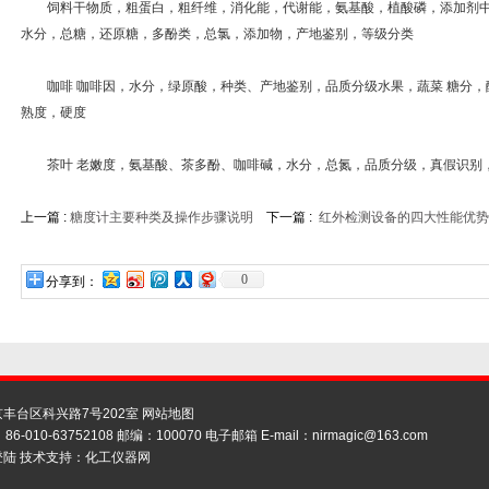
饲料干物质，粗蛋白，粗纤维，消化能，代谢能，氨基酸，植酸磷，添加剂中哇
水分，总糖，还原糖，多酚类，总氯，添加物，产地鉴别，等级分类
咖啡 咖啡因，水分，绿原酸，种类、产地鉴别，品质分级水果，蔬菜 糖分，
熟度，硬度
茶叶 老嫩度，氨基酸、茶多酚、咖啡碱，水分，总氮，品质分级，真假识别
上一篇 :
糖度计主要种类及操作步骤说明
下一篇 :
红外检测设备的四大性能优势
0
分享到：
丰台区科兴路7号202室
网站地图
86-010-63752108 邮编：100070 电子邮箱 E-mail：
nirmagic@163.com
登陆
技术支持：
化工仪器网