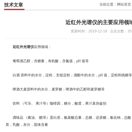
技术文章
当前位置：
网站首页
近红外光谱仪的主要应用领
更新时间：2019-12-18 点击次数：35
近红外光谱仪
应用领域：
葡萄酒乙醇，含糖量，有机酸，含氮值，pH 值等
白酒 原料中的水分，淀粉，支链淀粉；酒醅中的水分，pH 值，淀粉和残糖等
啤酒大麦原料中的水分，麦芽糖；啤酒中的乙醇和麦芽糖等
饮料 （可乐、 果汁等）咖啡因，糖分，酸度，果汁真伪鉴别
调味品 （酱油、 醋等）蛋白质，氨基酸总量，总糖，还原糖，氯化钠，总酸
质，乳酸，灰分，固体含量