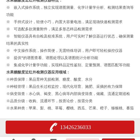
水果糖酸度近红外检测仪器
特点：
※ 嵌入式操作系统，独立实现谱图测量、化学计量学分析、检测结果查询等
功能
※ 手持式设计，轻便小巧，内置大容量电池，满足现场快速检测需求
※ 可选配多款测量附件，满足多形态样品检测需求
※ 智能仪器具有自检及校准系统，用户可实时了解仪器运行状态，确保测量
结果的真实性
※ 中文操作系统，操作简便，无需特殊培训，用户即可轻松操控仪器
※ 提供*的谱图查看、谱图处理以及谱图统计分析功能
※ 集成化学计量学功能，实现样品定性鉴别、定量预测、谱图匹配等功能
水果糖酸度近红外检测仪器
应用领域：
※
种质保障：果品育种无损检测、糖度、酸度、水分
※
种植管理：果品生长过程监控，现代化培育、施肥、采摘的有力保障
※
病变筛查：水心病、褐变、黑心病等内部病变筛查，储藏、流通定期巡检
※
品质分级：收购、流通环节，按质论价，按需分类
※水果种类：苹果、梨、桃、草莓、樱桃、西瓜、芒果、橙子、猕猴桃、番茄
13426236033